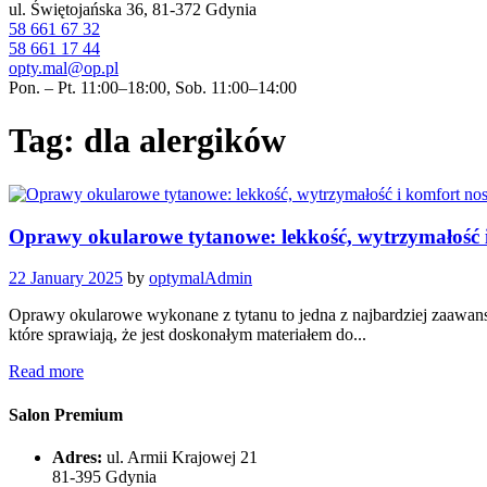
ul. Świętojańska 36, 81-372 Gdynia
58 661 67 32
58 661 17 44
opty.mal@op.pl
Pon. – Pt. 11:00–18:00, Sob. 11:00–14:00
Tag: dla alergików
Oprawy okularowe tytanowe: lekkość, wytrzymałość 
22 January 2025
by
optymalAdmin
Oprawy okularowe wykonane z tytanu to jedna z najbardziej zaawan
które sprawiają, że jest doskonałym materiałem do...
Read more
Salon Premium
Adres:
ul. Armii Krajowej 21
81-395 Gdynia