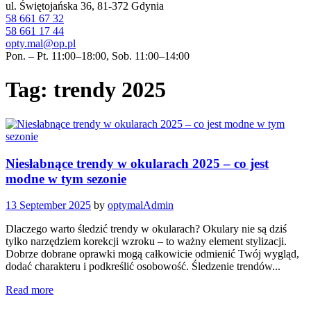
ul. Świętojańska 36, 81-372 Gdynia
58 661 67 32
58 661 17 44
opty.mal@op.pl
Pon. – Pt. 11:00–18:00, Sob. 11:00–14:00
Tag: trendy 2025
Niesłabnące trendy w okularach 2025 – co jest
modne w tym sezonie
13 September 2025
by
optymalAdmin
Dlaczego warto śledzić trendy w okularach? Okulary nie są dziś
tylko narzędziem korekcji wzroku – to ważny element stylizacji.
Dobrze dobrane oprawki mogą całkowicie odmienić Twój wygląd,
dodać charakteru i podkreślić osobowość. Śledzenie trendów...
Read more