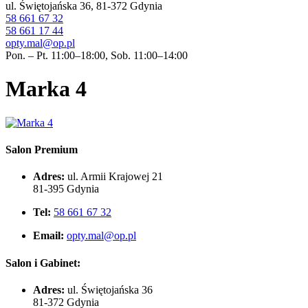
ul. Świętojańska 36, 81-372 Gdynia
58 661 67 32
58 661 17 44
opty.mal@op.pl
Pon. – Pt. 11:00–18:00, Sob. 11:00–14:00
Marka 4
Salon Premium
Adres:
ul. Armii Krajowej 21
81-395 Gdynia
Tel:
58 661 67 32
Email:
opty.mal@op.pl
Salon i Gabinet:
Adres:
ul. Świętojańska 36
81-372 Gdynia