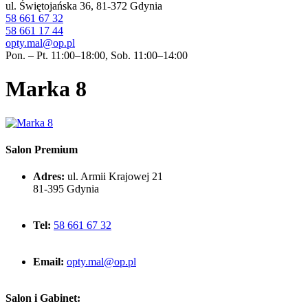
ul. Świętojańska 36, 81-372 Gdynia
58 661 67 32
58 661 17 44
opty.mal@op.pl
Pon. – Pt. 11:00–18:00, Sob. 11:00–14:00
Marka 8
Salon Premium
Adres:
ul. Armii Krajowej 21
81-395 Gdynia
Tel:
58 661 67 32
Email:
opty.mal@op.pl
Salon i Gabinet: