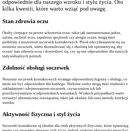
odpowiednie dla naszego wzroku i stylu życia. Oto
kilka kwestii, które warto wziąć pod uwagę.
Stan zdrowia oczu
Osoby cierpiące na pewne schorzenia oczu, takie jak zaawansowana jaskra,
zaćma, suchość oczu, zapalenie spojówek czy alergie oczne, mogą mieć
problemy z noszeniem soczewek kontaktowych. Przed zdecydowaniem się na
noszenie soczewek, warto skonsultować się z okulistą lub optometrystą, aby
ocenić stan zdrowia oczu i dowiedzieć się, czy są one odpowiednie dla naszych
indywidualnych potrzeb.
Zdolność obsługi soczewek
Noszenie soczewek kontaktowych wymaga odpowiedniej higieny i obsługi, co
może nie być odpowiednie dla każdego. Niektóre osoby mogą mieć trudności z
zakładaniem i zdejmowaniem soczewek, czyszczeniem ich lub
przechowywaniem w odpowiednich warunkach. W takich przypadkach warto
rozważyć alternatywne rozwiązania, takie jak okulary lub inne metody korekcji
wzroku.
Aktywność fizyczna i styl życia
Soczewki kontaktowe są idealne dla osób aktywnych fizycznie, które uprawiają
sporty czy prowadzą aktywny tryb życia. Jednak niektóre aktywności mogą być