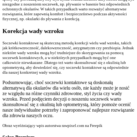
niezgodne z noszeniem soczewek, np. pływanie w basenie bez odpowiednich
ochronnych okularów. W takich przypadkach warto rozważyć alternatywne
rozwiązania, które zapewnią komfort i bezpieczeństwo podczas aktywności
fizycznej, np. okularki do pływania z korekcją.
Korekcja wady wzroku
Soczewki kontaktowe są skuteczną metodą korekcji wielu wad wzroku, takich
jak krótkowzroczność, dalekowzroczność, astygmatyzm czy prezbiopia. Jednak
niektóre wady wzroku mogą być trudniejsze do skorygowania za pomocą
soczewek kontaktowych, a w niektórych przypadkach mogą być one
całkowicie niewskazane. Dlatego też warto skonsultować się z okulistą lub
optometrystą, aby dowiedzieć się, czy soczewki kontaktowe są odpowiednie
dla naszej konkretnej wady wzroku.
Podsumowując, choć soczewki kontaktowe są doskonałą
alternatywą dla okularów dla wielu osób, nie każdy może je nosić
ze względu na różne czynniki zdrowotne, styl życia czy wady
wzroku. Przed podjęciem decyzji o noszeniu soczewek warto
skonsultować się z okulistą lub optometrystą, który pomoże ocenić
nasze indywidualne potrzeby i zaproponować najlepsze rozwiązanie
dla zdrowia naszych oczu.
Obraz wyróżniający wpis autorstwa rawpixel.com na Freepik