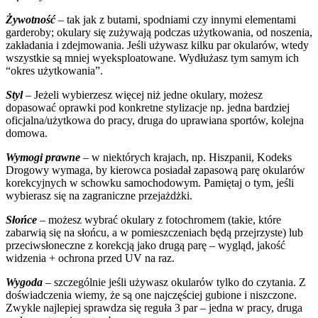
Żywotność
– tak jak z butami, spodniami czy innymi elementami
garderoby; okulary się zużywają podczas użytkowania, od noszenia,
zakładania i zdejmowania. Jeśli używasz kilku par okularów, wtedy
wszystkie są mniej wyeksploatowane. Wydłużasz tym samym ich
“okres użytkowania”.
Styl
– Jeżeli wybierzesz więcej niż jedne okulary, możesz
dopasować oprawki pod konkretne stylizacje np. jedna bardziej
oficjalna/użytkowa do pracy, druga do uprawiana sportów, kolejna
domowa.
Wymogi prawne
– w niektórych krajach, np. Hiszpanii, Kodeks
Drogowy wymaga, by kierowca posiadał zapasową parę okularów
korekcyjnych w schowku samochodowym. Pamiętaj o tym, jeśli
wybierasz się na zagraniczne przejażdżki.
Słońce
– możesz wybrać okulary z fotochromem (takie, które
zabarwią się na słońcu, a w pomieszczeniach będą przejrzyste) lub
przeciwsłoneczne z korekcją jako drugą parę – wygląd, jakość
widzenia + ochrona przed UV na raz.
Wygoda
– szczególnie jeśli używasz okularów tylko do czytania. Z
doświadczenia wiemy, że są one najczęściej gubione i niszczone.
Zwykle najlepiej sprawdza się reguła 3 par – jedna w pracy, druga