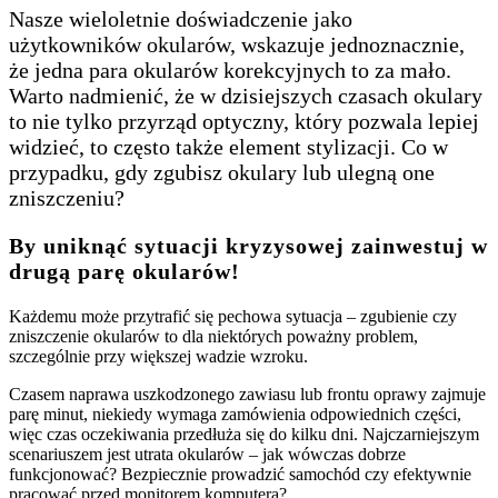
Nasze wieloletnie doświadczenie jako
użytkowników okularów, wskazuje jednoznacznie,
że jedna para okularów korekcyjnych to za mało.
Warto nadmienić, że w dzisiejszych czasach okulary
to nie tylko przyrząd optyczny, który pozwala lepiej
widzieć, to często także element stylizacji. Co w
przypadku, gdy zgubisz okulary lub ulegną one
zniszczeniu?
By uniknąć sytuacji kryzysowej zainwestuj w
drugą parę okularów!
Każdemu może przytrafić się pechowa sytuacja – zgubienie czy
zniszczenie okularów to dla niektórych poważny problem,
szczególnie przy większej wadzie wzroku.
Czasem naprawa uszkodzonego zawiasu lub frontu oprawy zajmuje
parę minut, niekiedy wymaga zamówienia odpowiednich części,
więc czas oczekiwania przedłuża się do kilku dni. Najczarniejszym
scenariuszem jest utrata okularów – jak wówczas dobrze
funkcjonować? Bezpiecznie prowadzić samochód czy efektywnie
pracować przed monitorem komputera?