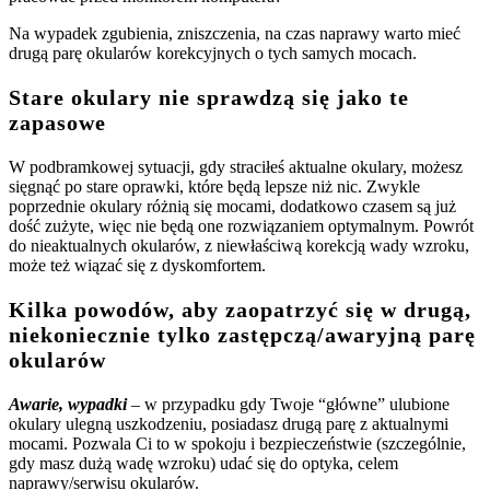
Na wypadek zgubienia, zniszczenia, na czas naprawy warto mieć
drugą parę okularów korekcyjnych o tych samych mocach.
Stare okulary nie sprawdzą się jako te
zapasowe
W podbramkowej sytuacji, gdy straciłeś aktualne okulary, możesz
sięgnąć po stare oprawki, które będą lepsze niż nic. Zwykle
poprzednie okulary różnią się mocami, dodatkowo czasem są już
dość zużyte, więc nie będą one rozwiązaniem optymalnym. Powrót
do nieaktualnych okularów, z niewłaściwą korekcją wady wzroku,
może też wiązać się z dyskomfortem.
Kilka powodów, aby zaopatrzyć się w drugą,
niekoniecznie tylko zastępczą/awaryjną parę
okularów
Awarie, wypadki
– w przypadku gdy Twoje “główne” ulubione
okulary ulegną uszkodzeniu, posiadasz drugą parę z aktualnymi
mocami. Pozwala Ci to w spokoju i bezpieczeństwie (szczególnie,
gdy masz dużą wadę wzroku) udać się do optyka, celem
naprawy/serwisu okularów.