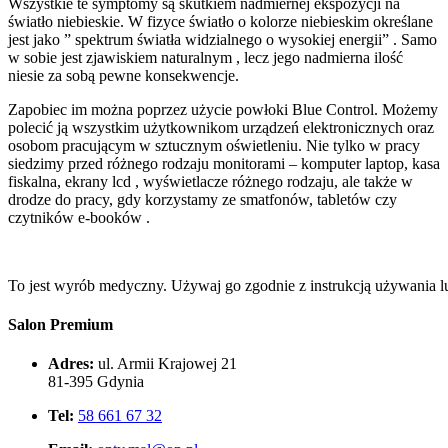
Wszystkie te symptomy są skutkiem nadmiernej ekspozycji na
światło niebieskie. W fizyce światło o kolorze niebieskim określane
jest jako ” spektrum światła widzialnego o wysokiej energii” . Samo
w sobie jest zjawiskiem naturalnym , lecz jego nadmierna ilość
niesie za sobą pewne konsekwencje.
Zapobiec im można poprzez użycie powłoki Blue Control. Możemy
polecić ją wszystkim użytkownikom urządzeń elektronicznych oraz
osobom pracującym w sztucznym oświetleniu. Nie tylko w pracy
siedzimy przed różnego rodzaju monitorami – komputer laptop, kasa
fiskalna, ekrany lcd , wyświetlacze różnego rodzaju, ale także w
drodze do pracy, gdy korzystamy ze smatfonów, tabletów czy
czytników e-booków .
To jest wyrób medyczny. Używaj go zgodnie z instrukcją używania lu
Salon Premium
Adres:
ul. Armii Krajowej 21
81-395 Gdynia
Tel:
58 661 67 32