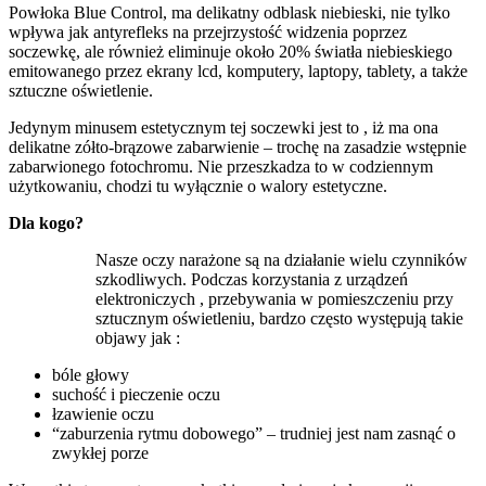
Powłoka Blue Control, ma delikatny odblask niebieski, nie tylko
wpływa jak antyrefleks na przejrzystość widzenia poprzez
soczewkę, ale również eliminuje około 20% światła niebieskiego
emitowanego przez ekrany lcd, komputery, laptopy, tablety, a także
sztuczne oświetlenie.
Jedynym minusem estetycznym tej soczewki jest to , iż ma ona
delikatne zółto-brązowe zabarwienie – trochę na zasadzie wstępnie
zabarwionego fotochromu. Nie przeszkadza to w codziennym
użytkowaniu, chodzi tu wyłącznie o walory estetyczne.
Dla kogo?
Nasze oczy narażone są na działanie wielu czynników
szkodliwych. Podczas korzystania z urządzeń
elektroniczych , przebywania w pomieszczeniu przy
sztucznym oświetleniu, bardzo często występują takie
objawy jak :
bóle głowy
suchość i pieczenie oczu
łzawienie oczu
“zaburzenia rytmu dobowego” – trudniej jest nam zasnąć o
zwykłej porze