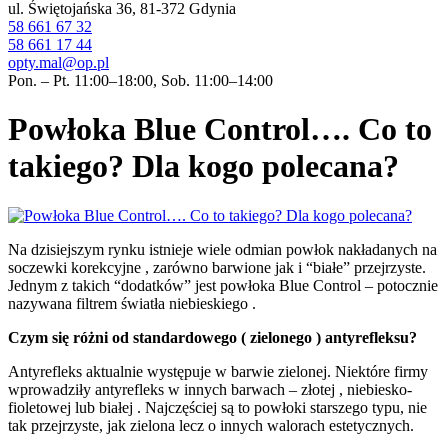
ul. Świętojańska 36, 81-372 Gdynia
58 661 67 32
58 661 17 44
opty.mal@op.pl
Pon. – Pt. 11:00–18:00, Sob. 11:00–14:00
Powłoka Blue Control…. Co to
takiego? Dla kogo polecana?
Na dzisiejszym rynku istnieje wiele odmian powłok nakładanych na
soczewki korekcyjne , zarówno barwione jak i “białe” przejrzyste.
Jednym z takich “dodatków” jest powłoka Blue Control – potocznie
nazywana filtrem światła niebieskiego .
Czym się różni od standardowego ( zielonego ) antyrefleksu?
Antyrefleks aktualnie występuje w barwie zielonej. Niektóre firmy
wprowadziły antyrefleks w innych barwach – złotej , niebiesko-
fioletowej lub białej . Najczęściej są to powłoki starszego typu, nie
tak przejrzyste, jak zielona lecz o innych walorach estetycznych.