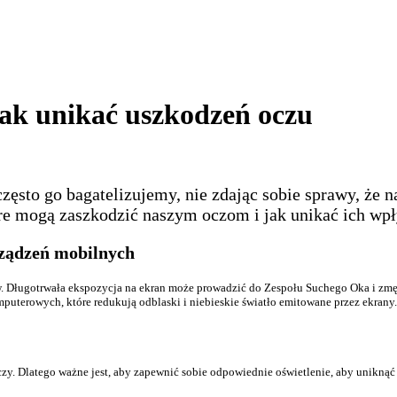
jak unikać uszkodzeń oczu
często go bagatelizujemy, nie zdając sobie sprawy, ż
re mogą zaszkodzić naszym oczom i jak unikać ich wp
ządzeń mobilnych
. Długotrwała ekspozycja na ekran może prowadzić do Zespołu Suchego Oka i zmęcz
terowych, które redukują odblaski i niebieskie światło emitowane przez ekrany.
oczy. Dlatego ważne jest, aby zapewnić sobie odpowiednie oświetlenie, aby unik