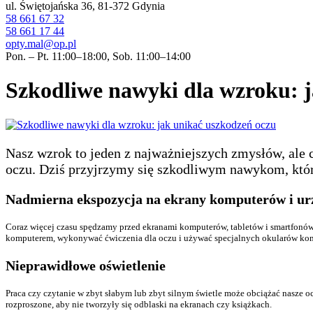
ul. Świętojańska 36, 81-372 Gdynia
58 661 67 32
58 661 17 44
opty.mal@op.pl
Pon. – Pt. 11:00–18:00, Sob. 11:00–14:00
Szkodliwe nawyki dla wzroku: 
Nasz wzrok to jeden z najważniejszych zmysłów, ale 
oczu. Dziś przyjrzymy się szkodliwym nawykom, któ
Nadmierna ekspozycja na ekrany komputerów i ur
Coraz więcej czasu spędzamy przed ekranami komputerów, tabletów i smartfonów
komputerem, wykonywać ćwiczenia dla oczu i używać specjalnych okularów kompu
Nieprawidłowe oświetlenie
Praca czy czytanie w zbyt słabym lub zbyt silnym świetle może obciążać nasze 
rozproszone, aby nie tworzyły się odblaski na ekranach czy książkach.