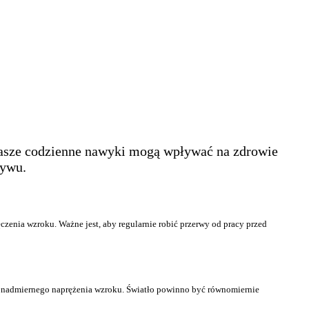
e nasze codzienne nawyki mogą wpływać na zdrowie
ływu.
enia wzroku. Ważne jest, aby regularnie robić przerwy od pracy przed
nąć nadmiernego naprężenia wzroku. Światło powinno być równomiernie