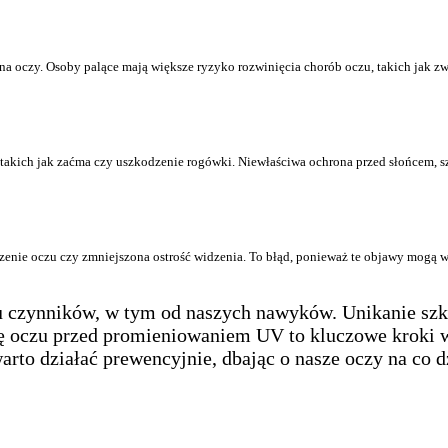
 oczy. Osoby palące mają większe ryzyko rozwinięcia chorób oczu, takich jak zwy
kich jak zaćma czy uszkodzenie rogówki. Niewłaściwa ochrona przed słońcem, szcz
zenie oczu czy zmniejszona ostrość widzenia. To błąd, ponieważ te objawy mogą
u czynników, w tym od naszych nawyków. Unikanie szk
nę oczu przed promieniowaniem UV to kluczowe kroki w
to działać prewencyjnie, dbając o nasze oczy na co d