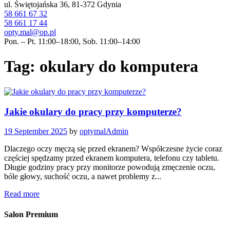
ul. Świętojańska 36, 81-372 Gdynia
58 661 67 32
58 661 17 44
opty.mal@op.pl
Pon. – Pt. 11:00–18:00, Sob. 11:00–14:00
Tag: okulary do komputera
Jakie okulary do pracy przy komputerze?
19 September 2025
by
optymalAdmin
Dlaczego oczy męczą się przed ekranem? Współczesne życie coraz
częściej spędzamy przed ekranem komputera, telefonu czy tabletu.
Długie godziny pracy przy monitorze powodują zmęczenie oczu,
bóle głowy, suchość oczu, a nawet problemy z...
Read more
Salon Premium