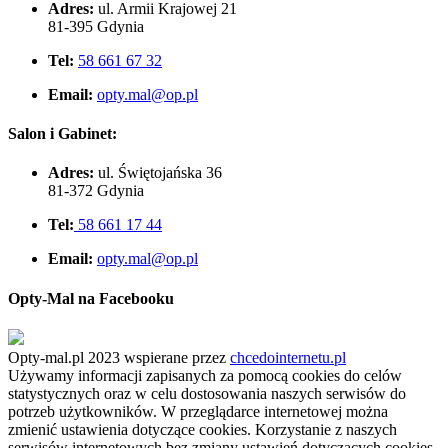
Adres:
ul. Armii Krajowej 21
81-395 Gdynia
Tel:
58 661 67 32
Email:
opty.mal@op.pl
Salon i Gabinet:
Adres:
ul. Świętojańska 36
81-372 Gdynia
Tel:
58 661 17 44
Email:
opty.mal@op.pl
Opty-Mal na Facebooku
Opty-mal.pl 2023 wspierane przez
chcedointernetu.pl
Używamy informacji zapisanych za pomocą cookies do celów
statystycznych oraz w celu dostosowania naszych serwisów do
potrzeb użytkowników. W przeglądarce internetowej można
zmienić ustawienia dotyczące cookies. Korzystanie z naszych
serwisów internetowych bez zmiany ustawień dotyczących cookies