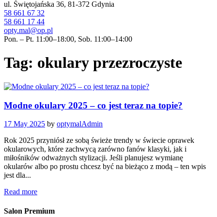
ul. Świętojańska 36, 81-372 Gdynia
58 661 67 32
58 661 17 44
opty.mal@op.pl
Pon. – Pt. 11:00–18:00, Sob. 11:00–14:00
Tag: okulary przezroczyste
Modne okulary 2025 – co jest teraz na topie?
17 May 2025
by
optymalAdmin
Rok 2025 przyniósł ze sobą świeże trendy w świecie oprawek
okularowych, które zachwycą zarówno fanów klasyki, jak i
miłośników odważnych stylizacji. Jeśli planujesz wymianę
okularów albo po prostu chcesz być na bieżąco z modą – ten wpis
jest dla...
Read more
Salon Premium