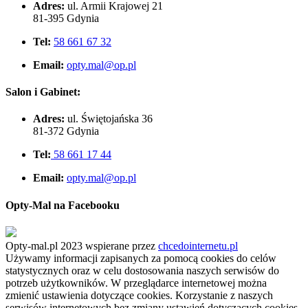
Adres:
ul. Armii Krajowej 21
81-395 Gdynia
Tel:
58 661 67 32
Email:
opty.mal@op.pl
Salon i Gabinet:
Adres:
ul. Świętojańska 36
81-372 Gdynia
Tel:
58 661 17 44
Email:
opty.mal@op.pl
Opty-Mal na Facebooku
Opty-mal.pl 2023 wspierane przez
chcedointernetu.pl
Używamy informacji zapisanych za pomocą cookies do celów
statystycznych oraz w celu dostosowania naszych serwisów do
potrzeb użytkowników. W przeglądarce internetowej można
zmienić ustawienia dotyczące cookies. Korzystanie z naszych
serwisów internetowych bez zmiany ustawień dotyczących cookies