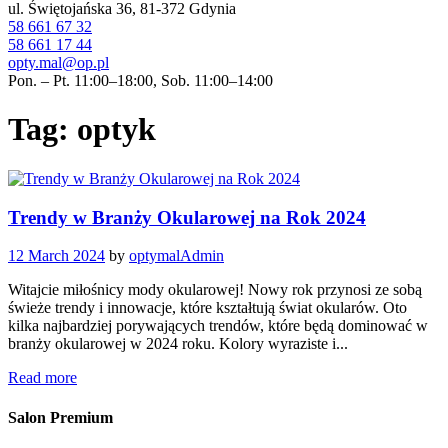
ul. Świętojańska 36, 81-372 Gdynia
58 661 67 32
58 661 17 44
opty.mal@op.pl
Pon. – Pt. 11:00–18:00, Sob. 11:00–14:00
Tag: optyk
Trendy w Branży Okularowej na Rok 2024
12 March 2024
by
optymalAdmin
Witajcie miłośnicy mody okularowej! Nowy rok przynosi ze sobą
świeże trendy i innowacje, które kształtują świat okularów. Oto
kilka najbardziej porywających trendów, które będą dominować w
branży okularowej w 2024 roku. Kolory wyraziste i...
Read more
Salon Premium