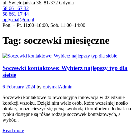
ul. Świętojańska 36, 81-372 Gdynia
58 661 67 32
58 661 17 44
opty.mal@op.pl
Pon. – Pt. 11:00–18:00, Sob. 11:00–14:00
Tag: soczewki miesięczne
Soczewki kontaktowe: Wybierz najlepszy typ dla
siebie
6 February 2024
by
optymalAdmin
Soczewki kontaktowe to rewolucyjna innowacja w dziedzinie
korekcji wzroku. Dzięki nim wiele osób, które wcześniej nosiło
okulary, może cieszyć się pełną swobodą i komfortem. Jednak na
rynku dostępne są różne rodzaje soczewek kontaktowych, a
wybór...
Read more