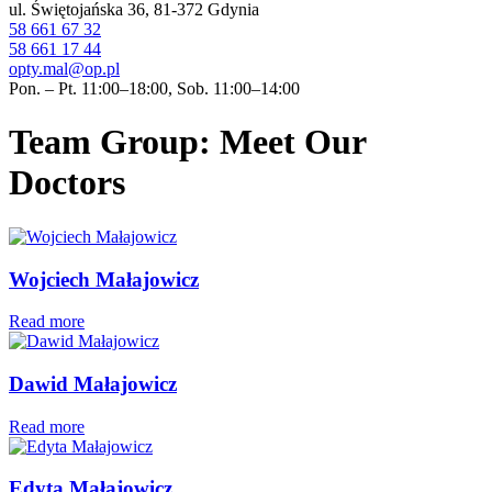
ul. Świętojańska 36, 81-372 Gdynia
58 661 67 32
58 661 17 44
opty.mal@op.pl
Pon. – Pt. 11:00–18:00, Sob. 11:00–14:00
Team Group: Meet Our
Doctors
Wojciech Małajowicz
Read more
Dawid Małajowicz
Read more
Edyta Małajowicz