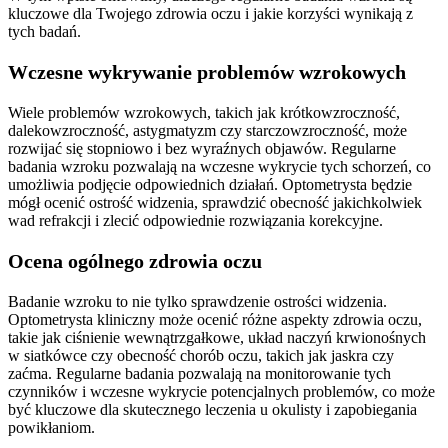
kluczowe dla Twojego zdrowia oczu i jakie korzyści wynikają z
tych badań.
Wczesne wykrywanie problemów wzrokowych
Wiele problemów wzrokowych, takich jak krótkowzroczność,
dalekowzroczność, astygmatyzm czy starczowzroczność, może
rozwijać się stopniowo i bez wyraźnych objawów. Regularne
badania wzroku pozwalają na wczesne wykrycie tych schorzeń, co
umożliwia podjęcie odpowiednich działań. Optometrysta będzie
mógł ocenić ostrość widzenia, sprawdzić obecność jakichkolwiek
wad refrakcji i zlecić odpowiednie rozwiązania korekcyjne.
Ocena ogólnego zdrowia oczu
Badanie wzroku to nie tylko sprawdzenie ostrości widzenia.
Optometrysta kliniczny może ocenić różne aspekty zdrowia oczu,
takie jak ciśnienie wewnątrzgałkowe, układ naczyń krwionośnych
w siatkówce czy obecność chorób oczu, takich jak jaskra czy
zaćma. Regularne badania pozwalają na monitorowanie tych
czynników i wczesne wykrycie potencjalnych problemów, co może
być kluczowe dla skutecznego leczenia u okulisty i zapobiegania
powikłaniom.