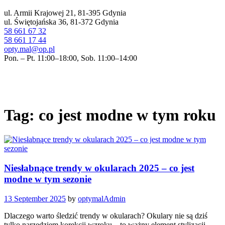
ul. Armii Krajowej 21, 81-395 Gdynia
ul. Świętojańska 36, 81-372 Gdynia
58 661 67 32
58 661 17 44
opty.mal@op.pl
Pon. – Pt. 11:00–18:00, Sob. 11:00–14:00
Tag: co jest modne w tym roku
Niesłabnące trendy w okularach 2025 – co jest
modne w tym sezonie
13 September 2025
by
optymalAdmin
Dlaczego warto śledzić trendy w okularach? Okulary nie są dziś
tylko narzędziem korekcji wzroku – to ważny element stylizacji.