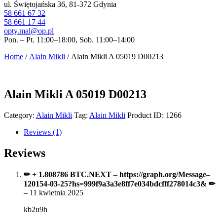
ul. Świętojańska 36, 81-372 Gdynia
58 661 67 32
58 661 17 44
opty.mal@op.pl
Pon. – Pt. 11:00–18:00, Sob. 11:00–14:00
Home
/
Alain Mikli
/ Alain Mikli A 05019 D00213
Alain Mikli A 05019 D00213
Category:
Alain Mikli
Tag:
Alain Mikli
Product ID:
1266
Reviews (1)
Reviews
✏ + 1.808786 BTC.NEXT – https://graph.org/Message–
120154-03-25?hs=999f9a3a3e8ff7e034bdcfff278014c3& ✏
–
11 kwietnia 2025
kb2u9h