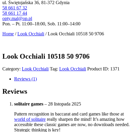
ul. Świętojańska 36, 81-372 Gdynia
58 661 67 32
58 661 17 44
opty.mal@op.pl
Pon. – Pt. 11:00–18:00, Sob. 11:00–14:00
Home
/
Look Occhiali
/ Look Occhiali 10518 50 9706
Look Occhiali 10518 50 9706
Category:
Look Occhiali
Tag:
Look Occhiali
Product ID:
1371
Reviews (1)
Reviews
solitaire games
–
28 listopada 2025
Pattern recognition in baccarat and card games like those at
world of solitaire
really sharpen the mind! It’s amazing how
accessible these classic games are now, no downloads needed.
Strategic thinking is key!