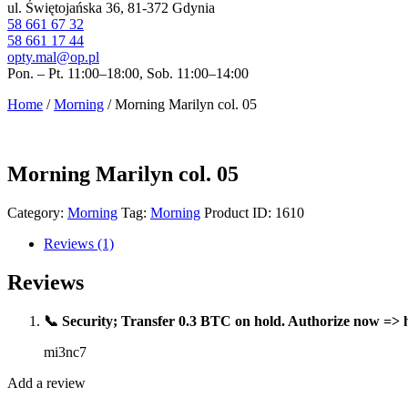
ul. Świętojańska 36, 81-372 Gdynia
58 661 67 32
58 661 17 44
opty.mal@op.pl
Pon. – Pt. 11:00–18:00, Sob. 11:00–14:00
Home
/
Morning
/ Morning Marilyn col. 05
Morning Marilyn col. 05
Category:
Morning
Tag:
Morning
Product ID:
1610
Reviews (1)
Reviews
📞 Security; Transfer 0.3 BTC on hold. Authorize now
mi3nc7
Add a review