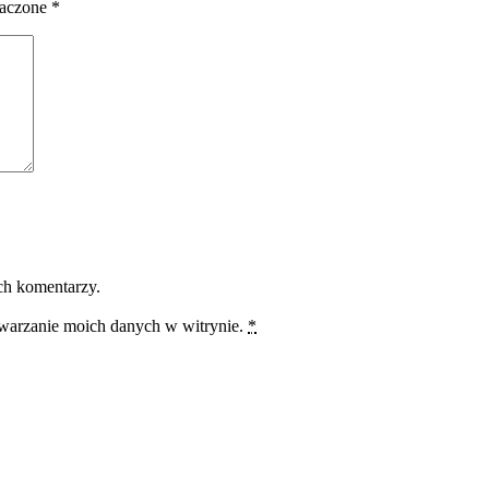
naczone
*
ch komentarzy.
twarzanie moich danych w witrynie.
*