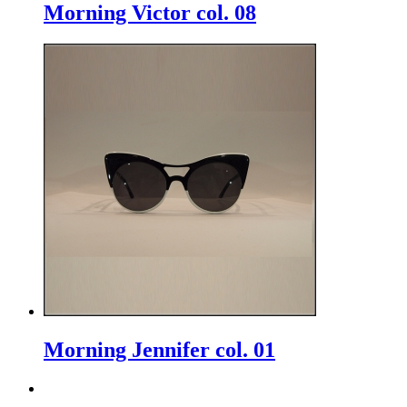
Morning Victor col. 08
Morning Jennifer col. 01