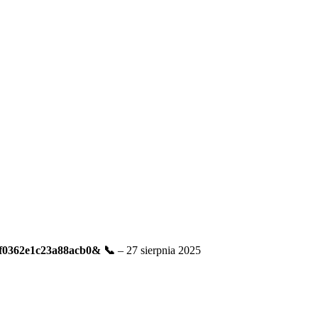
5f0362e1c23a88acb0& 📞
–
27 sierpnia 2025